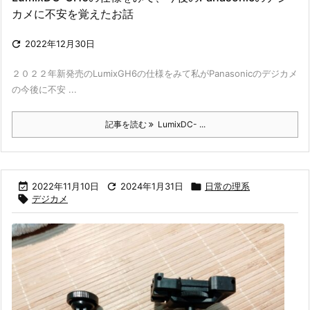
カメに不安を覚えたお話

2022年12月30日
２０２２年新発売のLumixGH6の仕様をみて私がPanasonicのデジカメ
の今後に不安 ...
記事を読む
LumixDC- ...

2022年11月10日

2024年1月31日

日常の理系

デジカメ