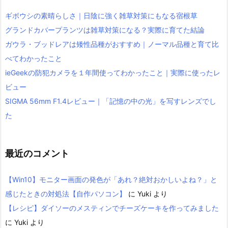
ギボウシの素晴らしさ｜日陰に強く雑草対策にもなる宿根草
グランドカバープランツは雑草対策になる？実際に育てた結論
ガウラ・ブッドレアは矮性品種がおすすめ｜ノーマル品種と育て比
べてわかったこと
ieGeekの防犯カメラを１年間使ってわかったこと｜実際に使ったレ
ビュー
SIGMA 56mm F1.4レビュー｜「記憶の中の光」を写すレンズでし
た
最近のコメント
【Win10】モニター画面の発色が「あれ？絶対おかしいよね？」と
感じたときの対処法【自作パソコン】
に
Yuki
より
【レシピ】ダイソーのメスティンでチーズケーキを作ってみました
に
Yuki
より