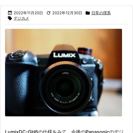

2022年11月20日

2022年12月30日

日常の理系

デジカメ
LumixDC-GH6の仕様をみて、今後のPanasonicのデジ