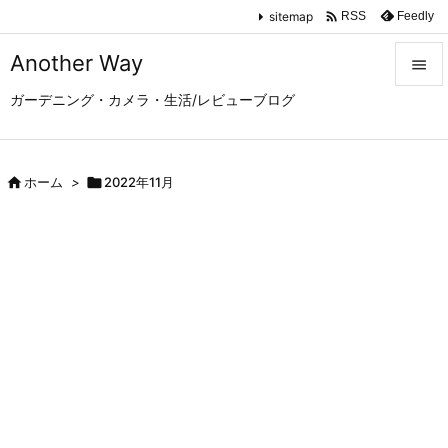

sitemap
Feedly
RSS
Another Way

ガーデニング・カメラ・生活/レビューブログ

メニュ

サイド

ホーム
>

2022年11月

前へ

次へ

検索