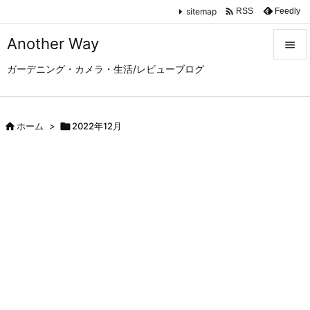

sitemap
Feedly
RSS
Another Way

ガーデニング・カメラ・生活/レビューブログ

メニュ

サイド

ホーム
>

2022年12月

前へ

次へ

検索