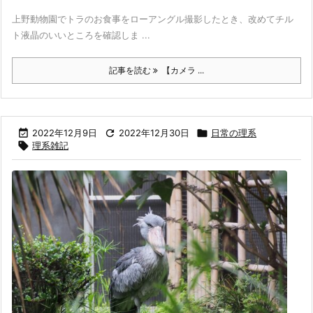
上野動物園でトラのお食事をローアングル撮影したとき、改めてチル
ト液晶のいいところを確認しま ...
記事を読む
【カメラ ...

2022年12月9日

2022年12月30日

日常の理系

理系雑記