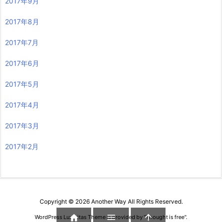
2017年9月
2017年8月
2017年7月
2017年6月
2017年5月
2017年4月
2017年3月
2017年2月
Copyright ©
2026
Another Way
All Rights Reserved.



WordPress Luxeritas Theme is provided by "
Thought is free
".