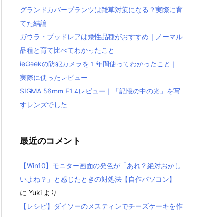
グランドカバープランツは雑草対策になる？実際に育
てた結論
ガウラ・ブッドレアは矮性品種がおすすめ｜ノーマル
品種と育て比べてわかったこと
ieGeekの防犯カメラを１年間使ってわかったこと｜
実際に使ったレビュー
SIGMA 56mm F1.4レビュー｜「記憶の中の光」を写
すレンズでした
最近のコメント
【Win10】モニター画面の発色が「あれ？絶対おかし
いよね？」と感じたときの対処法【自作パソコン】
に
Yuki
より
【レシピ】ダイソーのメスティンでチーズケーキを作