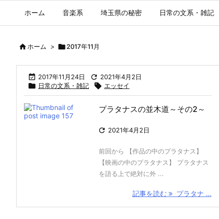
ホーム
音楽系
埼玉県の秘密
日常の文系・雑記

ホーム
>

2017年11月

2017年11月24日

2021年4月2日

日常の文系・雑記

エッセイ
プラタナスの並木道～その2～

2021年4月2日
前回から 【作品の中のプラタナス】
【映画の中のプラタナス】 プラタナス
を語る上で絶対に外 ...
記事を読む
プラタナ ...