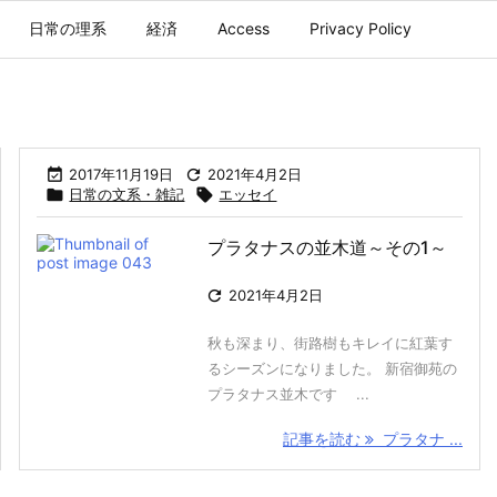
日常の理系
経済
Access
Privacy Policy

2017年11月19日

2021年4月2日

日常の文系・雑記

エッセイ
プラタナスの並木道～その1～

2021年4月2日
秋も深まり、街路樹もキレイに紅葉す
るシーズンになりました。 新宿御苑の
プラタナス並木です ...
記事を読む
プラタナ ...