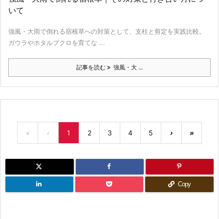
いて
強風・大雨で倒れる宿根草への対策として、支柱と剪定を実践比較。
ガウラやホタルブクロを育てな ...
記事を読む
強風・大 ...
«
‹
1
2
3
4
5
›
»
Copy