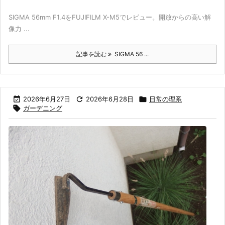
SIGMA 56mm F1.4をFUJIFILM X-M5でレビュー。開放からの高い解
像力 ...
記事を読む
SIGMA 56 ...

2026年6月27日

2026年6月28日

日常の理系

ガーデニング