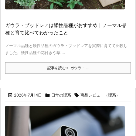
ガウラ・ブッドレアは矮性品種がおすすめ｜ノーマル品
種と育て比べてわかったこと
ノーマル品種と矮性品種のガウラ・ブッドレアを実際に育てて比較し
ました。矮性品種の花付きや草 ...
記事を読む
ガウラ・ ...

2026年7月14日

日常の理系

商品レビュー（理系）