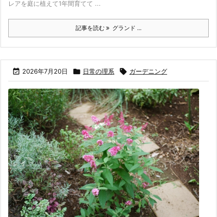
レアを庭に植えて1年間育てて ...
記事を読む
グランド ...

2026年7月20日

日常の理系

ガーデニング