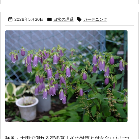

2026年5月30日

日常の理系

ガーデニング
強風・大雨で倒れる宿根草｜その対策と付き合い方につ