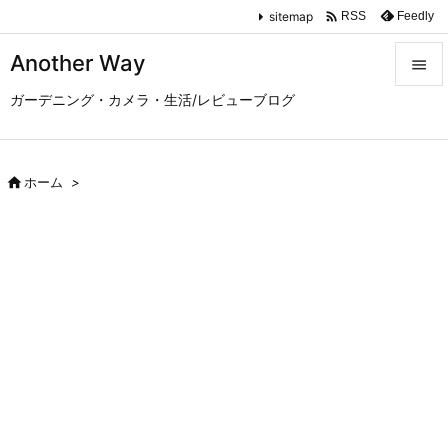

sitemap
Feedly
RSS
Another Way

ガーデニング・カメラ・生活/レビューブログ

メニュ

サイド

ホーム
>

前へ

次へ

検索