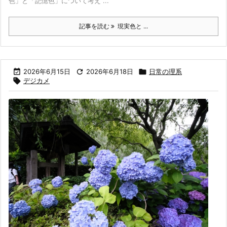
色」と「記憶色」について考え ...
記事を読む
現実色と ...

2026年6月15日

2026年6月18日

日常の理系

デジカメ