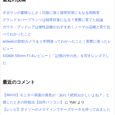
ギボウシの素晴らしさ｜日陰に強く雑草対策にもなる宿根草
グランドカバープランツは雑草対策になる？実際に育てた結論
ガウラ・ブッドレアは矮性品種がおすすめ｜ノーマル品種と育て比
べてわかったこと
ieGeekの防犯カメラを１年間使ってわかったこと｜実際に使ったレ
ビュー
SIGMA 56mm F1.4レビュー｜「記憶の中の光」を写すレンズでし
た
最近のコメント
【Win10】モニター画面の発色が「あれ？絶対おかしいよね？」と
感じたときの対処法【自作パソコン】
に
Yuki
より
【レシピ】ダイソーのメスティンでチーズケーキを作ってみました