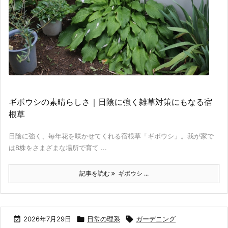
ギボウシの素晴らしさ｜日陰に強く雑草対策にもなる宿
根草
日陰に強く、毎年花を咲かせてくれる宿根草「ギボウシ」。我が家で
は8株をさまざまな場所で育て ...
記事を読む
ギボウシ ...

2026年7月29日

日常の理系

ガーデニング