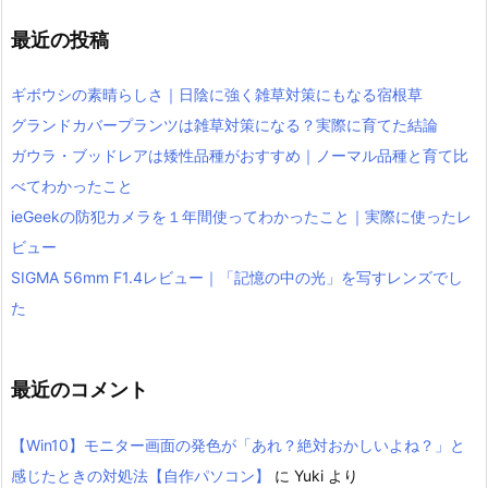
最近の投稿
ギボウシの素晴らしさ｜日陰に強く雑草対策にもなる宿根草
グランドカバープランツは雑草対策になる？実際に育てた結論
ガウラ・ブッドレアは矮性品種がおすすめ｜ノーマル品種と育て比
べてわかったこと
ieGeekの防犯カメラを１年間使ってわかったこと｜実際に使ったレ
ビュー
SIGMA 56mm F1.4レビュー｜「記憶の中の光」を写すレンズでし
た
最近のコメント
【Win10】モニター画面の発色が「あれ？絶対おかしいよね？」と
感じたときの対処法【自作パソコン】
に
Yuki
より