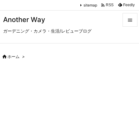

sitemap
Feedly
RSS
Another Way

ガーデニング・カメラ・生活/レビューブログ

メニュ

サイド

ホーム
>

前へ

次へ

検索