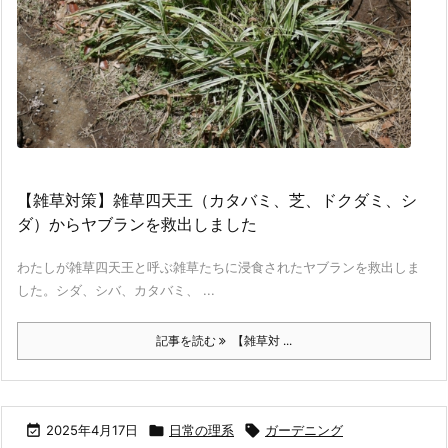
【雑草対策】雑草四天王（カタバミ、芝、ドクダミ、シ
ダ）からヤブランを救出しました
わたしが雑草四天王と呼ぶ雑草たちに浸食されたヤブランを救出しま
した。シダ、シバ、カタバミ、 ...
記事を読む
【雑草対 ...

2025年4月17日

日常の理系

ガーデニング