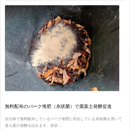
無料配布のバーク堆肥（糸状菌）で腐葉土発酵促進
自治体で無料配布しているバーク堆肥に存在している糸状菌を用いて
落ち葉の発酵を試みます。糸状 ...