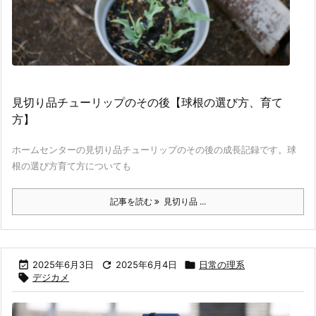
見切り品チューリップのその後【球根の選び方、育て
方】
ホームセンターの見切り品チューリップのその後の成長記録です。球
根の選び方育て方についても
記事を読む
見切り品 ...

2025年6月3日

2025年6月4日

日常の理系

デジカメ