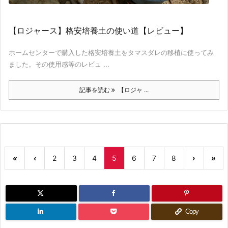
【ロジャース】格安培養土の使い道【レビュー】
ホームセンターで購入した格安培養土をタマスダレの移植に使ってみ
ました。その使用感等のレビュ ...
記事を読む
【ロジャ ...
«
‹
2
3
4
5
6
7
8
›
»
Copy