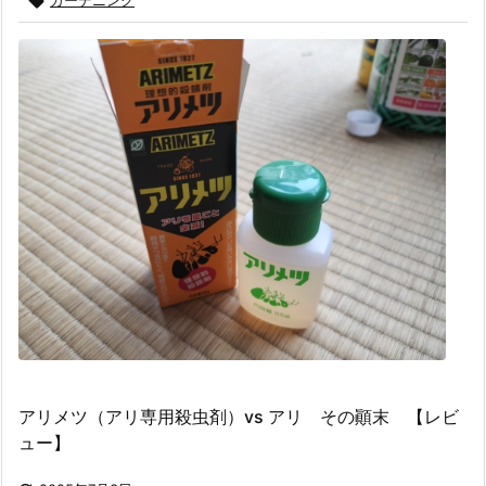

アリメツ（アリ専用殺虫剤）vs アリ その顚末 【レビ
ュー】