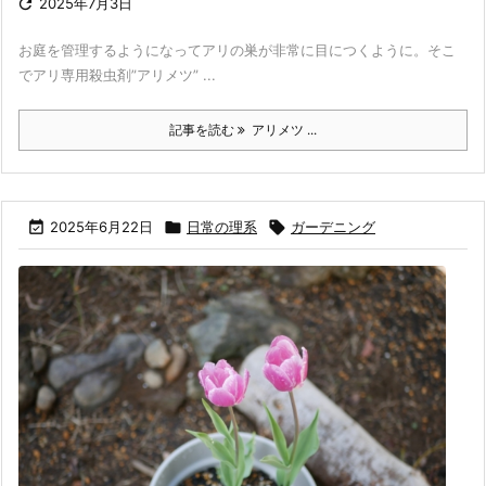

2025年7月3日
お庭を管理するようになってアリの巣が非常に目につくように。そこ
でアリ専用殺虫剤”アリメツ” ...
記事を読む
アリメツ ...

2025年6月22日

日常の理系

ガーデニング