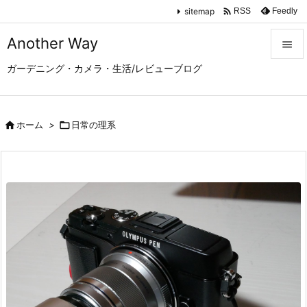

sitemap
Feedly
RSS
Another Way

ガーデニング・カメラ・生活/レビューブログ

メニュ

サイド

ホーム
>

日常の理系

前へ

次へ

検索