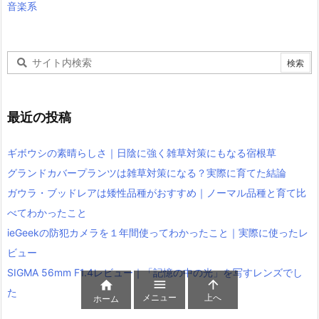
音楽系
最近の投稿
ギボウシの素晴らしさ｜日陰に強く雑草対策にもなる宿根草
グランドカバープランツは雑草対策になる？実際に育てた結論
ガウラ・ブッドレアは矮性品種がおすすめ｜ノーマル品種と育て比
べてわかったこと
ieGeekの防犯カメラを１年間使ってわかったこと｜実際に使ったレ
ビュー
SIGMA 56mm F1.4レビュー｜「記憶の中の光」を写すレンズでし



た
メニュー
上へ
ホーム