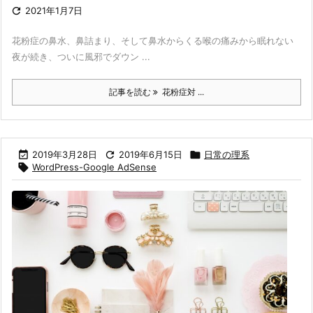

2021年1月7日
花粉症の鼻水、鼻詰まり、そして鼻水からくる喉の痛みから眠れない
夜が続き、ついに風邪でダウン ...
記事を読む
花粉症対 ...

2019年3月28日

2019年6月15日

日常の理系

WordPress-Google AdSense