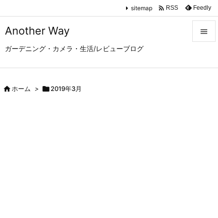

sitemap
Feedly
RSS
Another Way

ガーデニング・カメラ・生活/レビューブログ

メニュ

サイド

ホーム
>

2019年3月

前へ

次へ

検索