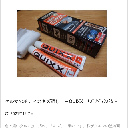
クルマのボディのキズ消し ～QUIXX ｷｽﾞﾘﾍﾟｱｼｽﾃﾑ～

2021年1月7日
色の濃いクルマは「汚れ」「キズ」に弱いです。私がクルマの塗装面