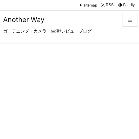

sitemap
Feedly
RSS
Another Way

ガーデニング・カメラ・生活/レビューブログ

メニュ

サイド

前へ

次へ

検索