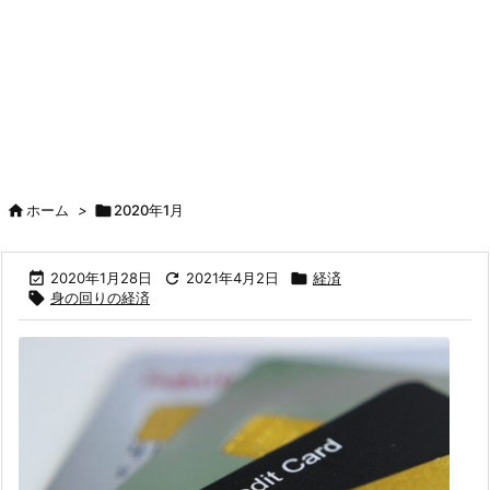

ホーム
>

2020年1月

2020年1月28日

2021年4月2日

経済

身の回りの経済