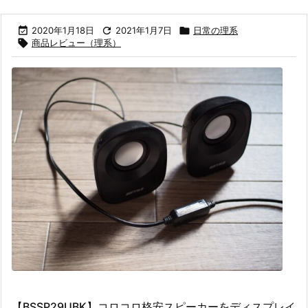

2020年1月18日

2021年1月7日

日常の理系

商品レビュー（理系）
【BSSP29UBK】コロコロ格安スピーカーをディスプレイ