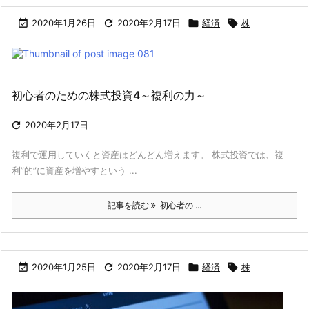

2020年1月26日

2020年2月17日

経済

株
初心者のための株式投資4～複利の力～

2020年2月17日
複利で運用していくと資産はどんどん増えます。 株式投資では、複
利”的”に資産を増やすという ...
記事を読む
初心者の ...

2020年1月25日

2020年2月17日

経済

株