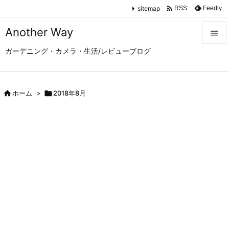

sitemap
Feedly
RSS
Another Way

ガーデニング・カメラ・生活/レビューブログ

メニュ

サイド

ホーム
>

2018年8月

前へ

次へ

検索