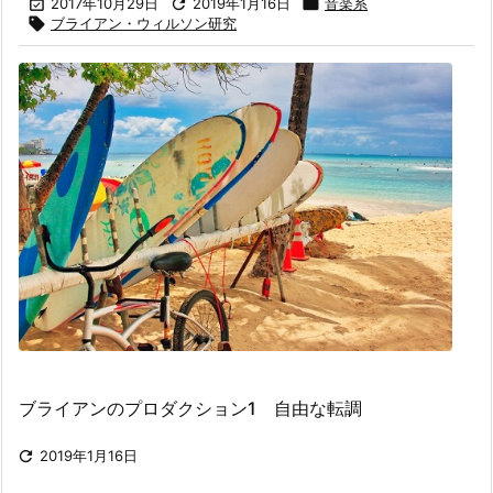

2017年10月29日

2019年1月16日

音楽系

ブライアン・ウィルソン研究
ブライアンのプロダクション1 自由な転調

2019年1月16日