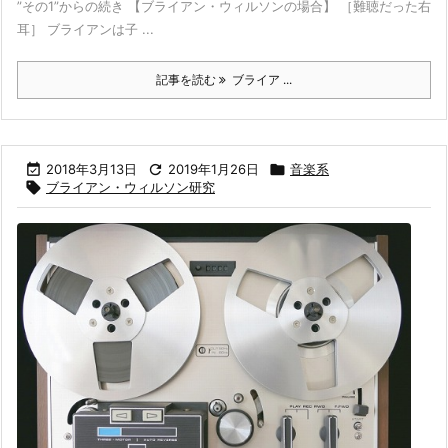
”その1”からの続き 【ブライアン・ウィルソンの場合】 ［難聴だった右
耳］ ブライアンは子 ...
記事を読む
ブライア ...

2018年3月13日

2019年1月26日

音楽系

ブライアン・ウィルソン研究