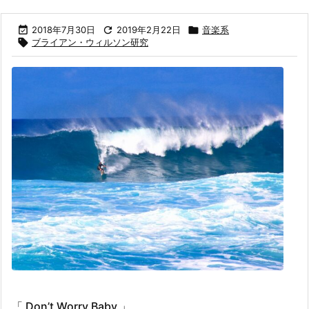

2018年7月30日

2019年2月22日

音楽系

ブライアン・ウィルソン研究
「 Don’t Worry Baby 」