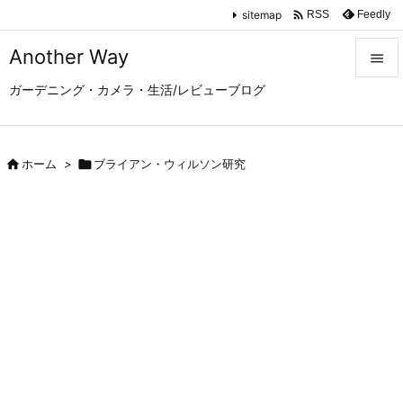

sitemap
Feedly
RSS
Another Way

ガーデニング・カメラ・生活/レビューブログ

メニュ

サイド

ホーム
>

ブライアン・ウィルソン研究

前へ

次へ

検索