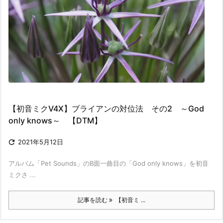
【初音ミクV4X】ブライアンの対位法 その2 ～God
only knows～ 【DTM】

2021年5月12日
アルバム「Pet Sounds」のB面一曲目の「God only knows」を初音
ミクさ ...
記事を読む
【初音ミ ...