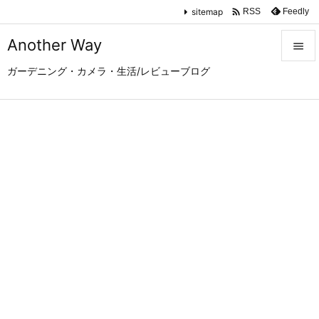

sitemap
Feedly
RSS
Another Way

ガーデニング・カメラ・生活/レビューブログ

メニュ

サイド

前へ

次へ

検索