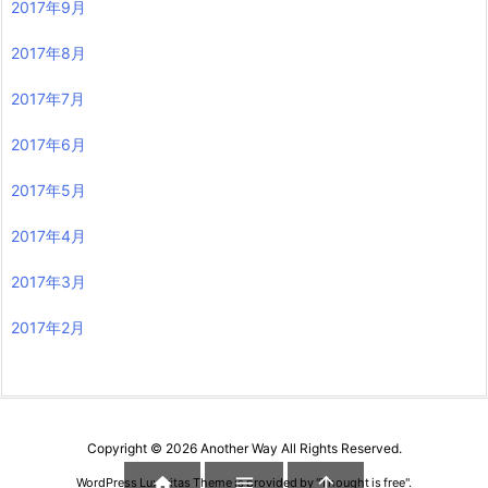
2017年9月
2017年8月
2017年7月
2017年6月
2017年5月
2017年4月
2017年3月
2017年2月
Copyright ©
2026
Another Way
All Rights Reserved.



WordPress Luxeritas Theme is provided by "
Thought is free
".