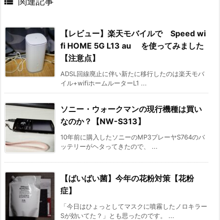

関連記事
【レビュー】楽天モバイルで Speed wi
fi HOME 5G L13 au を使ってみました
【注意点】
ADSL回線廃止に伴い新たに移行したのは楽天モバ
イル+wifiホームルーターL1 ...
ソニー・ウォークマンの現行機種は買い
なのか？【NW-S313】
10年前に購入したソニーのMP3プレーヤS764のバ
ッテリーがヘタってきたので、 ...
【ばいばい菌】今年の花粉対策【花粉
症】
「今日はひょっとしてマスクに噴霧したノロキラー
Sが効いてた？」とも思ったのです。 ...