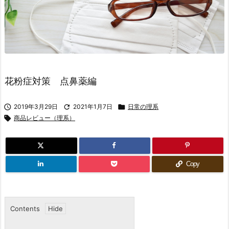
花粉症対策 点鼻薬編

2019年3月29日

2021年1月7日

日常の理系

商品レビュー（理系）
Copy
Contents