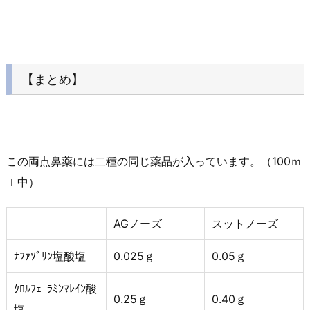
【まとめ】
この両点鼻薬には二種の同じ薬品が入っています。（100ｍ
ｌ中）
AGノーズ
スットノーズ
ﾅﾌｧｿﾞﾘﾝ塩酸塩
0.025ｇ
0.05ｇ
ｸﾛﾙﾌｪﾆﾗﾐﾝﾏﾚｲﾝ酸
0.25ｇ
0.40ｇ
塩