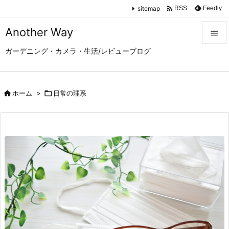

sitemap
Feedly
RSS
Another Way

ガーデニング・カメラ・生活/レビューブログ

メニュ

サイド

ホーム
>

日常の理系

前へ

次へ

検索