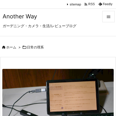

sitemap
Feedly
RSS
Another Way

ガーデニング・カメラ・生活/レビューブログ

メニュ

サイド

ホーム
>

日常の理系

前へ

次へ

検索