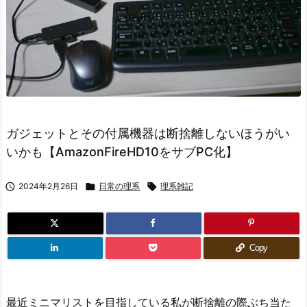
ガジェットとその付属機器は断捨離しないほうがい
いかも【AmazonFireHD10をサブPC化】

2024年2月26日

日常の理系

理系雑記
Copy
最近ミニマリストを目指している私が断捨離の際ぶち当た