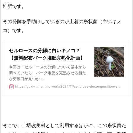
堆肥です。
その発酵を手助けしているのが土着の糸状菌（白いキノ
コ）です。
セルロースの分解に白いキノコ？
【無料配布バーク堆肥完熟化計画】
今回は「セルロースの分解について基本から
調べていたら、バーク堆肥を完熟させる新た
な突破口が見つか ...
https://yuki-minamino.work/2024/11/cellulose-decomposition-e...
そこで、土壌改良材として利用するほかに、この糸状菌た