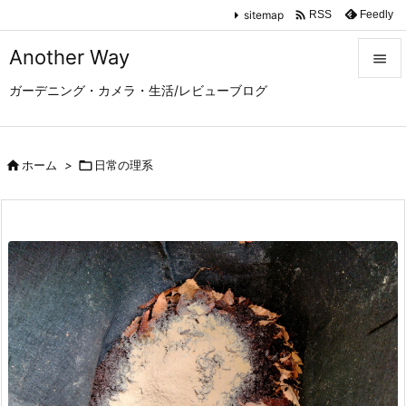

sitemap
Feedly
RSS
Another Way

ガーデニング・カメラ・生活/レビューブログ

メニュ

サイド

ホーム
>

日常の理系

前へ

次へ

検索