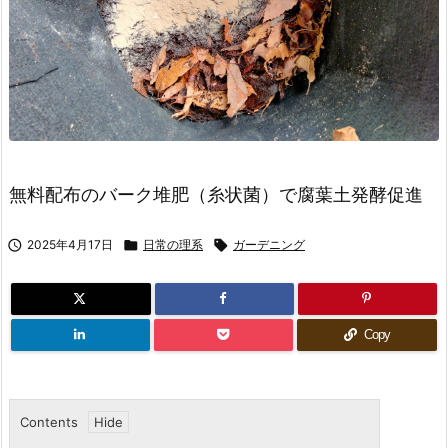
無料配布のバーク堆肥（糸状菌）で腐葉土発酵促進

2025年4月17日

日常の理系

ガーデニング
Copy
Contents