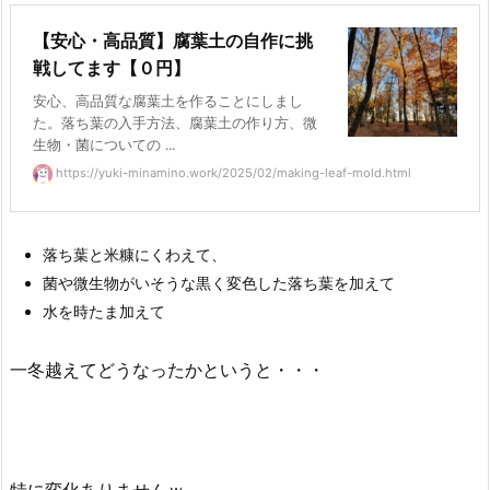
【安心・高品質】腐葉土の自作に挑
戦してます【０円】
安心、高品質な腐葉土を作ることにしまし
た。落ち葉の入手方法、腐葉土の作り方、微
生物・菌についての ...
https://yuki-minamino.work/2025/02/making-leaf-mold.html
落ち葉と米糠にくわえて、
菌や微生物がいそうな黒く変色した落ち葉を加えて
水を時たま加えて
一冬越えてどうなったかというと・・・