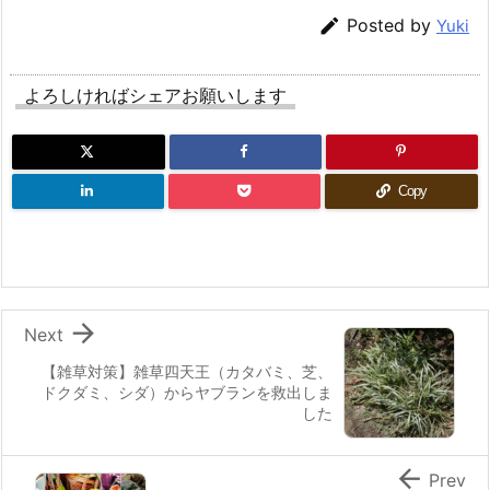

Posted by
Yuki
よろしければシェアお願いします
Copy

Next
【雑草対策】雑草四天王（カタバミ、芝、
ドクダミ、シダ）からヤブランを救出しま
した

Prev