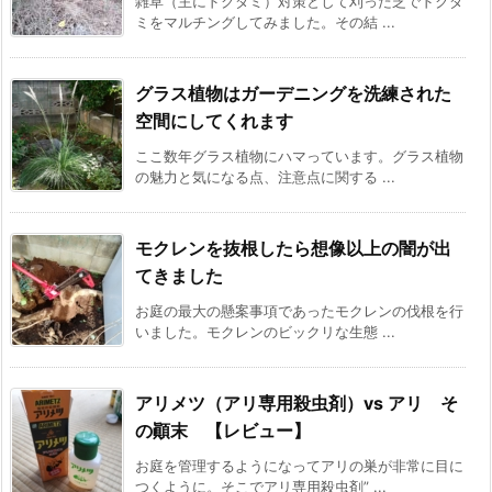
雑草（主にドクダミ）対策として刈った芝でドクダ
ミをマルチングしてみました。その結 ...
グラス植物はガーデニングを洗練された
空間にしてくれます
ここ数年グラス植物にハマっています。グラス植物
の魅力と気になる点、注意点に関する ...
モクレンを抜根したら想像以上の闇が出
てきました
お庭の最大の懸案事項であったモクレンの伐根を行
いました。モクレンのビックリな生態 ...
アリメツ（アリ専用殺虫剤）vs アリ そ
の顚末 【レビュー】
お庭を管理するようになってアリの巣が非常に目に
つくように。そこでアリ専用殺虫剤” ...