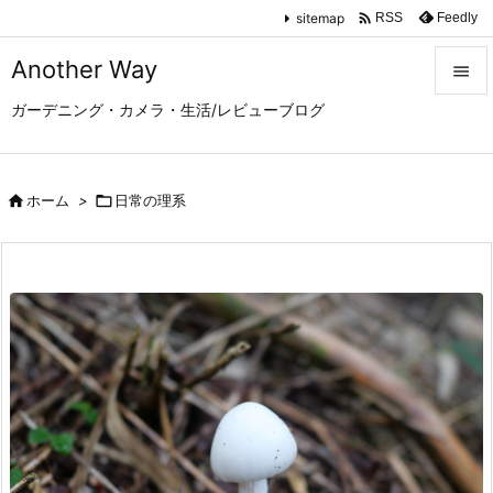

sitemap
Feedly
RSS
Another Way

ガーデニング・カメラ・生活/レビューブログ

メニュ

サイド

ホーム
>

日常の理系

前へ

次へ

検索