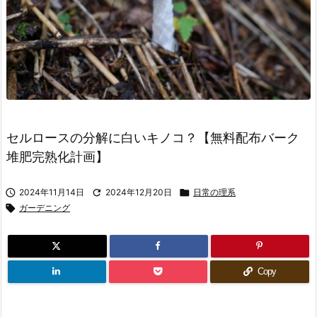
セルロースの分解に白いキノコ？【無料配布バーク
堆肥完熟化計画】

2024年11月14日

2024年12月20日

日常の理系

ガーデニング
Copy