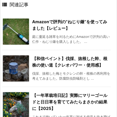

関連記事
Amazonで評判の”ねじり鎌”を使ってみ
ました【レビュー】
庭に蔓延る雑草を刈るためにAmazonで評判の高い
仁作・ねじり鎌を購入しました。 ...
【和信ペイント】伐採、抜根した幹、根
株の使い道【クレオパワー・使用感】
伐採、抜根した梅とモクレンの幹・根株の再利用を
考えてみました。防腐防虫防蟻剤とし ...
【一年草栽培日記】実際にマリーゴール
ドと日日草を育ててみたらまさかの結果
に【2025】
これまで抱いていた一年草に対する偏見を吹き飛ば