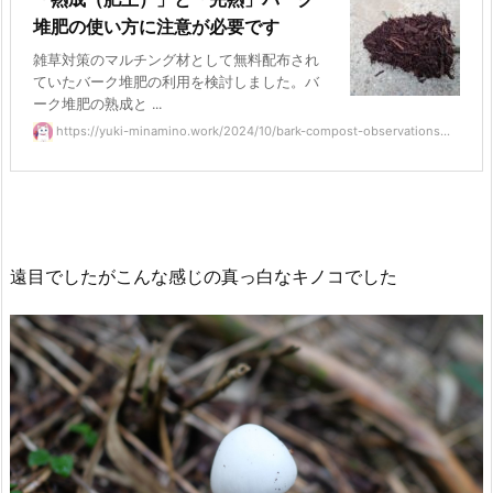
堆肥の使い方に注意が必要です
雑草対策のマルチング材として無料配布され
ていたバーク堆肥の利用を検討しました。バ
ーク堆肥の熟成と ...
https://yuki-minamino.work/2024/10/bark-compost-observations...
遠目でしたがこんな感じの真っ白なキノコでした