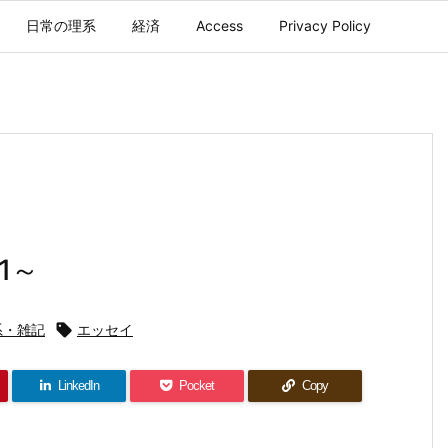
日常の理系
経済
Access
Privacy Policy
1～
系・雑記

エッセイ
LinkedIn
Pocket
Copy