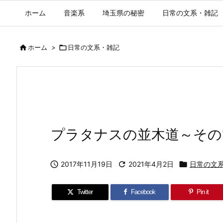
ホーム
音楽系
埼玉県の秘密
日常の文系・雑記

ホーム
>

日常の文系・雑記
プラタナスの並木道～その

2017年11月19日

2021年4月2日

日常の文
Twitter
Facebook
Pin it