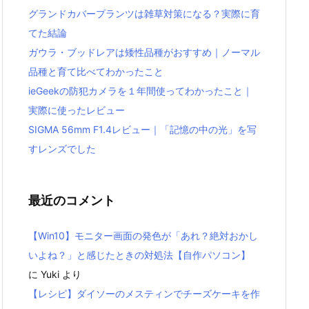
グランドカバープランツは雑草対策になる？実際に育
てた結論
ガウラ・ブッドレアは矮性品種がおすすめ｜ノーマル
品種と育て比べてわかったこと
ieGeekの防犯カメラを１年間使ってわかったこと｜
実際に使ったレビュー
SIGMA 56mm F1.4レビュー｜「記憶の中の光」を写
すレンズでした
最近のコメント
【Win10】モニター画面の発色が「あれ？絶対おかし
いよね？」と感じたときの対処法【自作パソコン】
に
Yuki
より
【レシピ】ダイソーのメスティンでチーズケーキを作