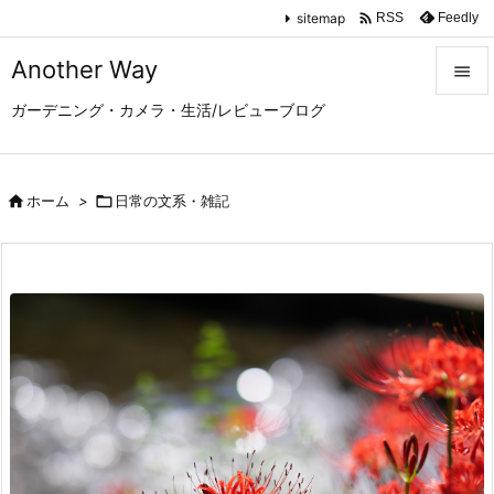

sitemap
Feedly
RSS
Another Way

ガーデニング・カメラ・生活/レビューブログ

メニュ

サイド

ホーム
>

日常の文系・雑記

前へ

次へ

検索