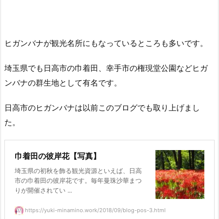
ヒガンバナが観光名所にもなっているところも多いです。
埼玉県でも日高市の巾着田、幸手市の権現堂公園などヒガ
ンバナの群生地として有名です。
日高市のヒガンバナは以前このブログでも取り上げまし
た。
巾着田の彼岸花【写真】
埼玉県の初秋を飾る観光資源といえば、日高
市の巾着田の彼岸花です。毎年曼珠沙華まつ
りが開催されてい ...
https://yuki-minamino.work/2018/09/blog-pos-3.html