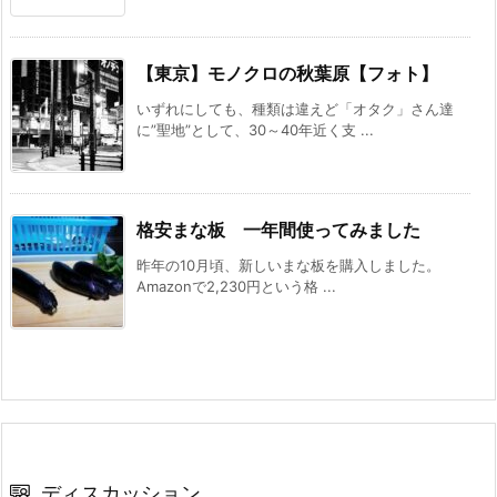
【東京】モノクロの秋葉原【フォト】
いずれにしても、種類は違えど「オタク」さん達
に”聖地”として、30～40年近く支 ...
格安まな板 一年間使ってみました
昨年の10月頃、新しいまな板を購入しました。
Amazonで2,230円という格 ...
ディスカッション