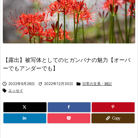
【露出】被写体としてのヒガンバナの魅力【オーバ
ーでもアンダーでも】

2022年9月26日

2022年12月30日

日常の文系・雑記

エッセイ
Copy