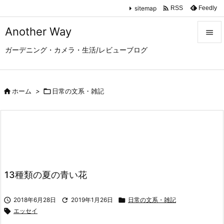

sitemap
Feedly
RSS
Another Way

ガーデニング・カメラ・生活/レビューブログ

メニュ

サイド

ホーム
>

日常の文系・雑記

前へ

次へ

検索
13種類の夏の青い花

2018年6月28日

2019年1月26日

日常の文系・雑記

エッセイ