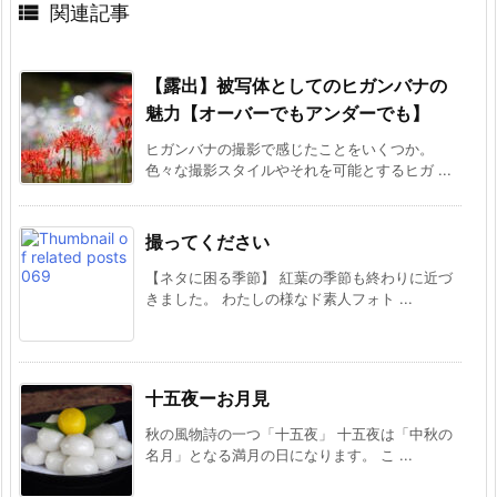

関連記事
【露出】被写体としてのヒガンバナの
魅力【オーバーでもアンダーでも】
ヒガンバナの撮影で感じたことをいくつか。
色々な撮影スタイルやそれを可能とするヒガ ...
撮ってください
【ネタに困る季節】 紅葉の季節も終わりに近づ
きました。 わたしの様なド素人フォト ...
十五夜ーお月見
秋の風物詩の一つ「十五夜」 十五夜は「中秋の
名月」となる満月の日になります。 こ ...