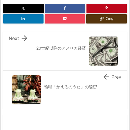
Copy

Next
20世紀以降のアメリカ経済

Prev
輪唱「かえるのうた」の秘密