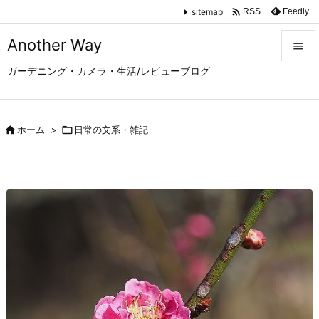

sitemap
Feedly
RSS
Another Way

ガーデニング・カメラ・生活/レビューブログ

メニュ

サイド

ホーム
>

日常の文系・雑記

前へ

次へ

検索