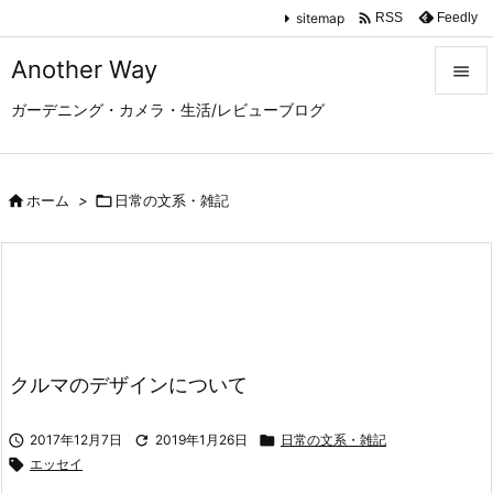

sitemap
Feedly
RSS
Another Way

ガーデニング・カメラ・生活/レビューブログ

メニュ

サイド

ホーム
>

日常の文系・雑記

前へ

次へ

検索
クルマのデザインについて

2017年12月7日

2019年1月26日

日常の文系・雑記

エッセイ