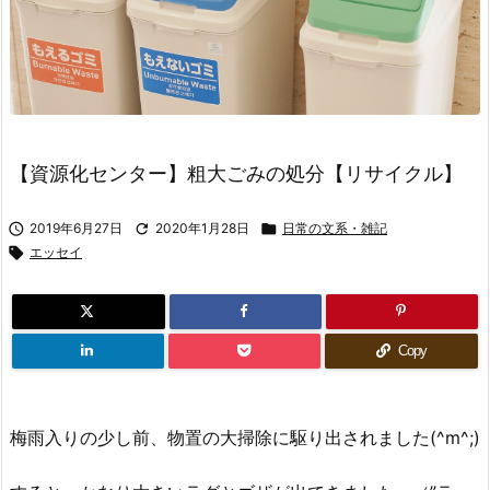
【資源化センター】粗大ごみの処分【リサイクル】

2019年6月27日

2020年1月28日

日常の文系・雑記

エッセイ
Copy
梅雨入りの少し前、物置の大掃除に駆り出されました(^m^;)