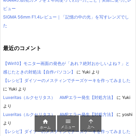
ビュー
SIGMA 56mm F1.4レビュー｜「記憶の中の光」を写すレンズでし
た
最近のコメント
【Win10】モニター画面の発色が「あれ？絶対おかしいよね？」と
感じたときの対処法【自作パソコン】
に
Yuki
より
【レシピ】ダイソーのメスティンでチーズケーキを作ってみました
に
Yuki
より
Luxeritas（ルクセリタス） AMPエラー発生【対処方法】
に
Yuki
より
Luxeritas（ルクセリタス） AMPエラー発生【対処方法】
に
yoshi



より
メニュー
上へ
ホーム
【レシピ】ダイソーのメスティンでチーズケーキを作ってみました