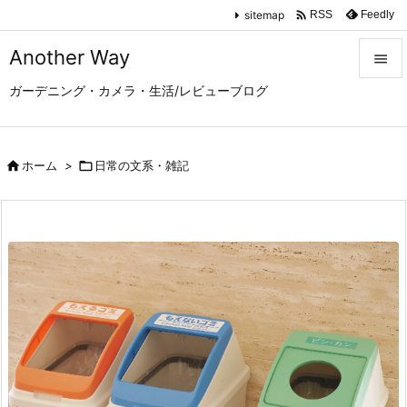

sitemap
Feedly
RSS
Another Way

ガーデニング・カメラ・生活/レビューブログ

メニュ

サイド

ホーム
>

日常の文系・雑記

前へ

次へ

検索