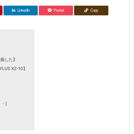
LinkedIn
Pocket
Copy
発掘した】
LUS XZ-10】
・・]
】