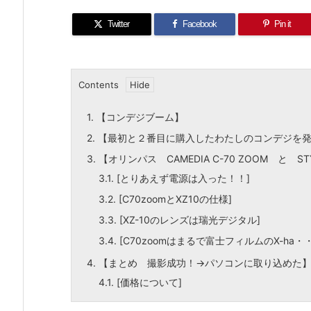
Twitter
Facebook
Pin it
Contents
1.
【コンデジブーム】
2.
【最初と２番目に購入したわたしのコンデジを
3.
【オリンパス CAMEDIA C-70 ZOOM と STY
3.1.
[とりあえず電源は入った！！]
3.2.
[C70zoomとXZ10の仕様]
3.3.
[XZ-10のレンズは瑞光デジタル]
3.4.
[C70zoomはまるで富士フィルムのX-ha・
4.
【まとめ 撮影成功！→パソコンに取り込めた
4.1.
[価格について]