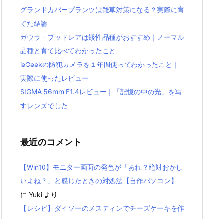
グランドカバープランツは雑草対策になる？実際に育
てた結論
ガウラ・ブッドレアは矮性品種がおすすめ｜ノーマル
品種と育て比べてわかったこと
ieGeekの防犯カメラを１年間使ってわかったこと｜
実際に使ったレビュー
SIGMA 56mm F1.4レビュー｜「記憶の中の光」を写
すレンズでした
最近のコメント
【Win10】モニター画面の発色が「あれ？絶対おかし
いよね？」と感じたときの対処法【自作パソコン】
に
Yuki
より
【レシピ】ダイソーのメスティンでチーズケーキを作