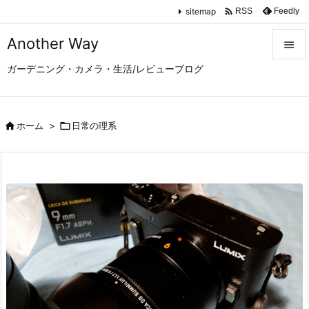

sitemap
Feedly
RSS
Another Way

ガーデニング・カメラ・生活/レビューブログ

メニュ

サイド

ホーム
>

日常の理系

前へ

次へ

検索