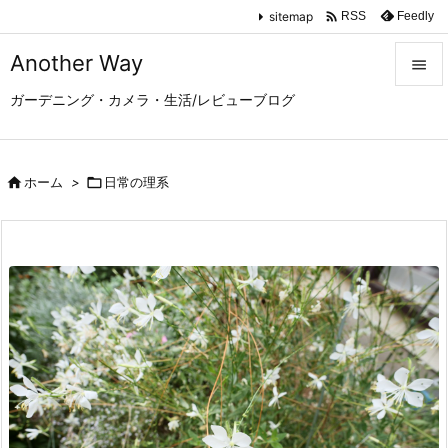

sitemap
Feedly
RSS
Another Way

ガーデニング・カメラ・生活/レビューブログ

メニュ

サイド

ホーム
>

日常の理系

前へ

次へ

検索