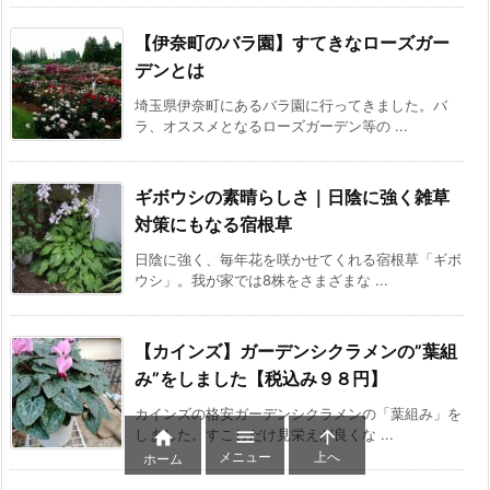
【伊奈町のバラ園】すてきなローズガー
デンとは
埼玉県伊奈町にあるバラ園に行ってきました。バ
ラ、オススメとなるローズガーデン等の ...
ギボウシの素晴らしさ｜日陰に強く雑草
対策にもなる宿根草
日陰に強く、毎年花を咲かせてくれる宿根草「ギボ
ウシ」。我が家では8株をさまざまな ...
【カインズ】ガーデンシクラメンの”葉組
み”をしました【税込み９８円】
カインズの格安ガーデンシクラメンの「葉組み」を


しました。すこしだけ見栄えが良くな ...

メニュー
上へ
ホーム