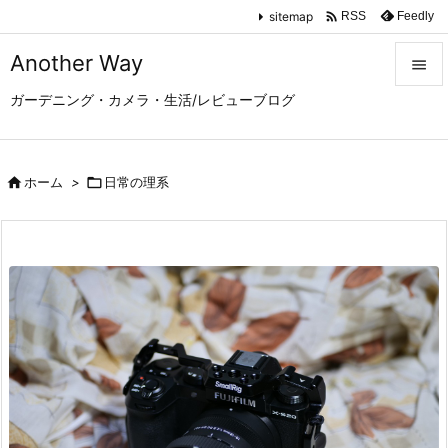

sitemap
Feedly
RSS
Another Way

ガーデニング・カメラ・生活/レビューブログ

メニュ

サイド

ホーム
>

日常の理系

前へ

次へ

検索