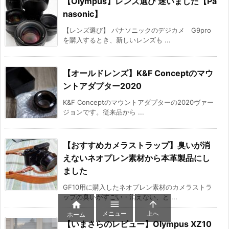
【Olympus】レンズ選び 迷いました【Pa
nasonic】
【レンズ選び】 パナソニックのデジカメ G9pro
を購入するとき、新しいレンズも ...
【オールドレンズ】K&F Conceptのマウ
ントアダプター2020
K&F Conceptのマウントアダプターの2020ヴァー
ジョンです。従来品から ...
【おすすめカメラストラップ】臭いが消
えないネオプレン素材から本革製品にし
ました
GF10用に購入したネオプレン素材のカメラストラ
ップの臭いがすごい・消えない、と ...



メニュー
上へ
ホーム
【いまさらのレビュー】Olympus XZ10