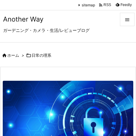

sitemap
Feedly
RSS
Another Way

ガーデニング・カメラ・生活/レビューブログ

メニュ

サイド

ホーム
>

日常の理系

前へ

次へ

検索