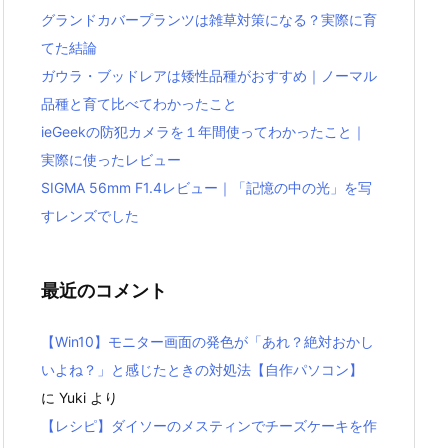
グランドカバープランツは雑草対策になる？実際に育
てた結論
ガウラ・ブッドレアは矮性品種がおすすめ｜ノーマル
品種と育て比べてわかったこと
ieGeekの防犯カメラを１年間使ってわかったこと｜
実際に使ったレビュー
SIGMA 56mm F1.4レビュー｜「記憶の中の光」を写
すレンズでした
最近のコメント
【Win10】モニター画面の発色が「あれ？絶対おかし
いよね？」と感じたときの対処法【自作パソコン】
に
Yuki
より
【レシピ】ダイソーのメスティンでチーズケーキを作