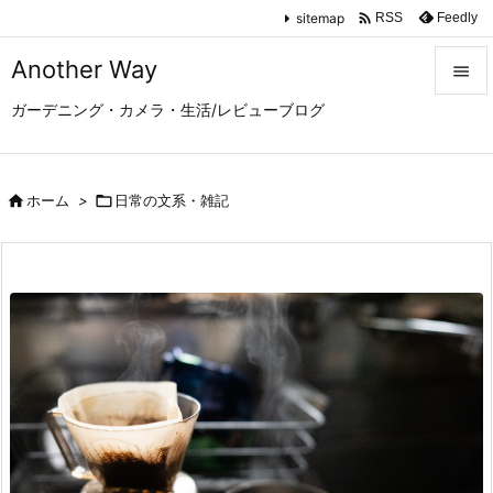

sitemap
Feedly
RSS
Another Way

ガーデニング・カメラ・生活/レビューブログ

メニュ

サイド

ホーム
>

日常の文系・雑記

前へ

次へ

検索