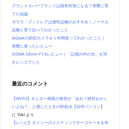
グランドカバープランツは雑草対策になる？実際に育
てた結論
ガウラ・ブッドレアは矮性品種がおすすめ｜ノーマル
品種と育て比べてわかったこと
ieGeekの防犯カメラを１年間使ってわかったこと｜
実際に使ったレビュー
SIGMA 56mm F1.4レビュー｜「記憶の中の光」を写
すレンズでした
最近のコメント
【Win10】モニター画面の発色が「あれ？絶対おかし
いよね？」と感じたときの対処法【自作パソコン】
に
Yuki
より
【レシピ】ダイソーのメスティンでチーズケーキを作