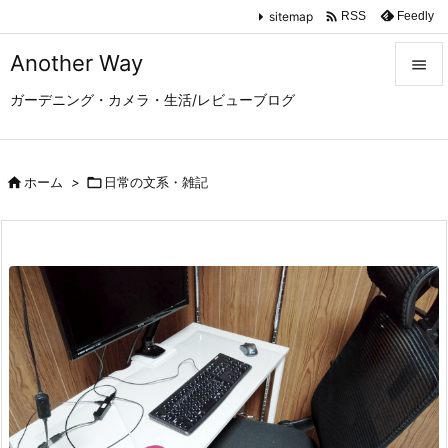

sitemap
Feedly
RSS
Another Way

ガーデニング・カメラ・生活/レビューブログ

メニュ

サイド

ホーム
>

日常の文系・雑記

前へ

次へ

検索