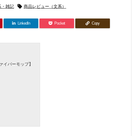
系・雑記

商品レビュー（文系）
LinkedIn
Pocket
Copy
ロファイバーモップ】