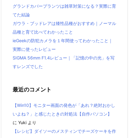
グランドカバープランツは雑草対策になる？実際に育
てた結論
ガウラ・ブッドレアは矮性品種がおすすめ｜ノーマル
品種と育て比べてわかったこと
ieGeekの防犯カメラを１年間使ってわかったこと｜
実際に使ったレビュー
SIGMA 56mm F1.4レビュー｜「記憶の中の光」を写
すレンズでした
最近のコメント
【Win10】モニター画面の発色が「あれ？絶対おかし
いよね？」と感じたときの対処法【自作パソコン】
に
Yuki
より
【レシピ】ダイソーのメスティンでチーズケーキを作