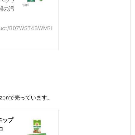
●ヘッド
間の汚
oduct/B07WST4BWM?i
zonで売っています。
 モップ
コ