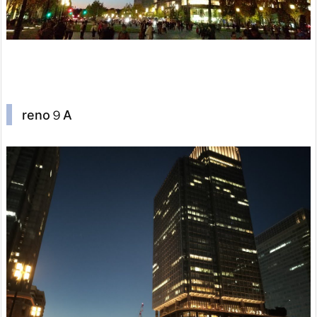
reno９A