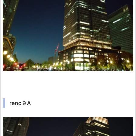
reno９A