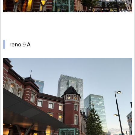
reno９A