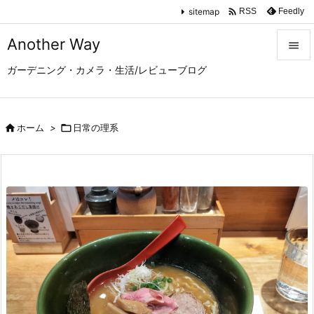

sitemap
Feedly
RSS
Another Way

ガーデニング・カメラ・生活/レビューブログ

メニュ

サイド

ホーム
>

日常の理系

前へ

次へ

検索