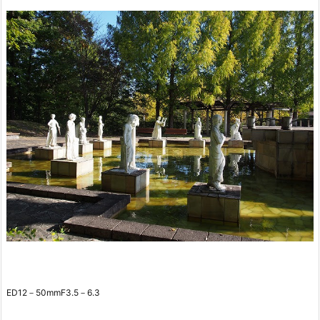
ED12－50mmF3.5－6.3