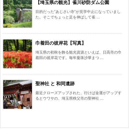
【埼玉県の観光】雀川砂防ダム公園
目的だった”あじさい寺”が見学中止になっていまし
た。そこでちょっと足を伸ばして雀 ...
巾着田の彼岸花【写真】
埼玉県の初秋を飾る観光資源といえば、日高市の巾
着田の彼岸花です。毎年曼珠沙華まつ ...
聖神社 と 和同遺跡
最近クローズアップされた、行けば金運がアップす
るとウワサの、埼玉県秩父市の聖神社 ...