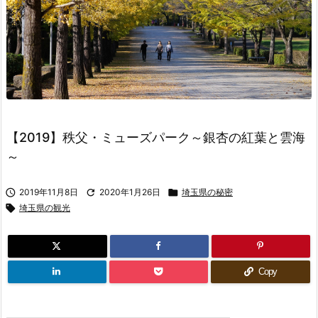
【2019】秩父・ミューズパーク～銀杏の紅葉と雲海
～

2019年11月8日

2020年1月26日

埼玉県の秘密

埼玉県の観光
Copy