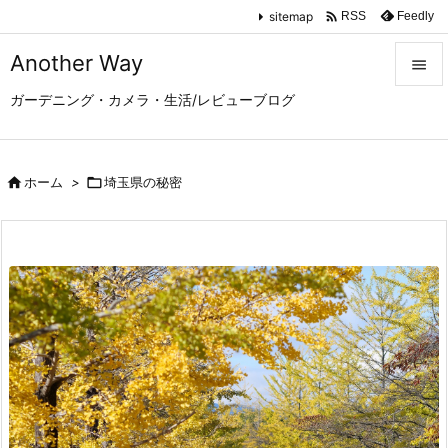

sitemap
Feedly
RSS
Another Way

ガーデニング・カメラ・生活/レビューブログ

メニュ

サイド

ホーム
>

埼玉県の秘密

前へ

次へ

検索