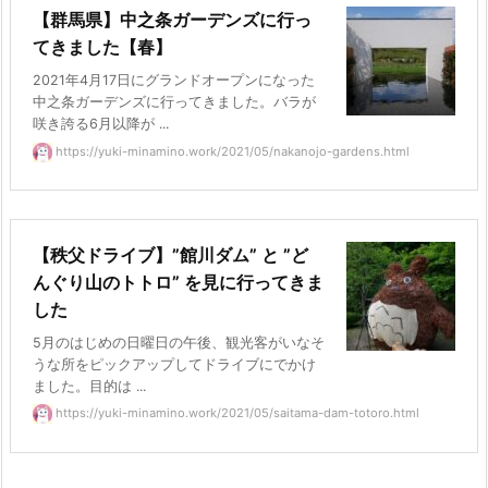
【群馬県】中之条ガーデンズに行っ
てきました【春】
2021年4月17日にグランドオープンになった
中之条ガーデンズに行ってきました。バラが
咲き誇る6月以降が ...
https://yuki-minamino.work/2021/05/nakanojo-gardens.html
【秩父ドライブ】”館川ダム” と ”ど
んぐり山のトトロ” を見に行ってきま
した
5月のはじめの日曜日の午後、観光客がいなそ
うな所をピックアップしてドライブにでかけ
ました。目的は ...
https://yuki-minamino.work/2021/05/saitama-dam-totoro.html