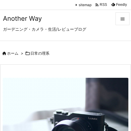

sitemap
Feedly
RSS
Another Way

ガーデニング・カメラ・生活/レビューブログ

メニュ

サイド

ホーム
>

日常の理系

前へ

次へ

検索