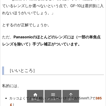
ているレンズしか選べないという点で、GF-10は選択肢に入
れないほうがいいでしょう。」
とするのが正解でしょうか。
ただ、
Panasonicのほとんどのレンズには（一部の単焦点
レンズを除いて）手ブレ補正がついています。
［いいところ］
私的には、



カッコよくてとても軽い（GF-10+パナライカ15mmf1.7で
385
メニュー
上へ
ホーム
ｇ
）