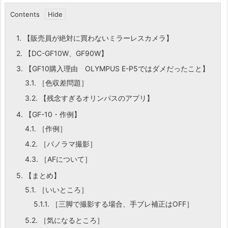
Contents
1.
【販売員が絶対に買わないミラーレスカメラ】
2.
【DC-GF10W、GF90W】
3.
【GF10購入理由 OLYMPUS E-P5ではダメだったこと】
3.1.
［色収差問題］
3.2.
【残念すぎるオリンパスのアプリ】
4.
【GF-10・作例】
4.1.
［作例］
4.2.
［パノラマ撮影］
4.3.
［AFについて］
5.
【まとめ】
5.1.
［いいところ］
5.1.1.
［三脚で撮影する場合、手ブレ補正はOFF］
5.2.
［気になるところ］