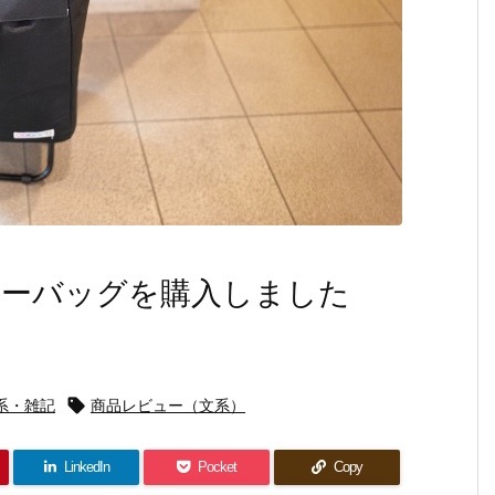
ーバッグを購入しました
系・雑記

商品レビュー（文系）
LinkedIn
Pocket
Copy