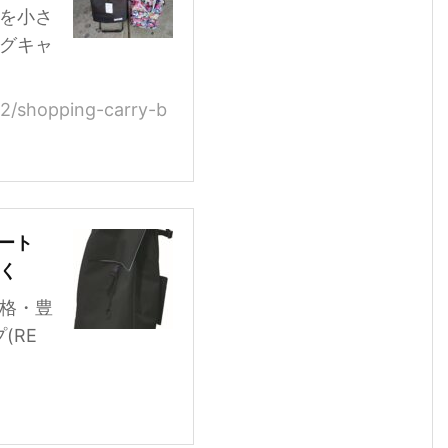
を小さ
グキャ
2/shopping-carry-b
カート
らく
格・豊
(RE