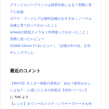
グランドカバープランツは雑草対策になる？実際に育
てた結論
ガウラ・ブッドレアは矮性品種がおすすめ｜ノーマル
品種と育て比べてわかったこと
ieGeekの防犯カメラを１年間使ってわかったこと｜
実際に使ったレビュー
SIGMA 56mm F1.4レビュー｜「記憶の中の光」を写
すレンズでした
最近のコメント
【Win10】モニター画面の発色が「あれ？絶対おかし
いよね？」と感じたときの対処法【自作パソコン】
に
Yuki
より
【レシピ】ダイソーのメスティンでチーズケーキを作