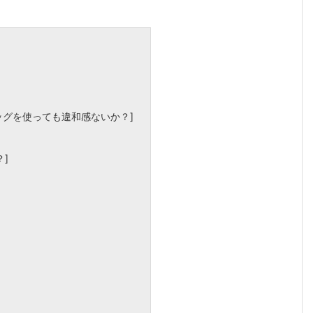
】
ッグを使っても違和感ないか？]
]