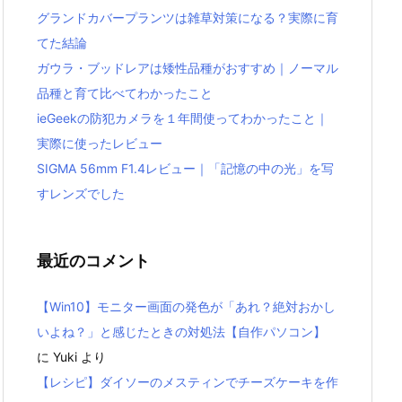
グランドカバープランツは雑草対策になる？実際に育
てた結論
ガウラ・ブッドレアは矮性品種がおすすめ｜ノーマル
品種と育て比べてわかったこと
ieGeekの防犯カメラを１年間使ってわかったこと｜
実際に使ったレビュー
SIGMA 56mm F1.4レビュー｜「記憶の中の光」を写
すレンズでした
最近のコメント
【Win10】モニター画面の発色が「あれ？絶対おかし
いよね？」と感じたときの対処法【自作パソコン】
に
Yuki
より
【レシピ】ダイソーのメスティンでチーズケーキを作