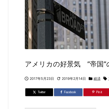
アメリカの好景気 ”帝国”の

2017年5月23日

2019年2月14日

経済

Twitter
Facebook
Pin it