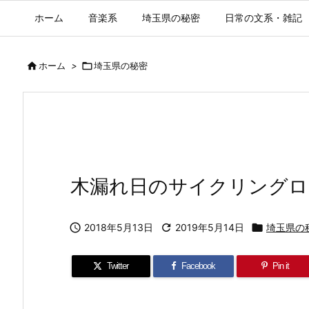
ホーム
音楽系
埼玉県の秘密
日常の文系・雑記

ホーム
>

埼玉県の秘密
木漏れ日のサイクリングロ

2018年5月13日

2019年5月14日

埼玉県の
Twitter
Facebook
Pin it