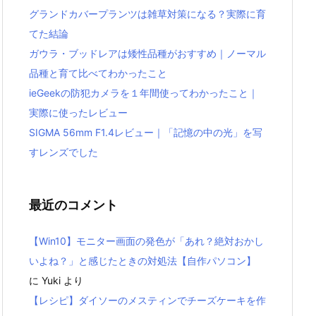
グランドカバープランツは雑草対策になる？実際に育
てた結論
ガウラ・ブッドレアは矮性品種がおすすめ｜ノーマル
品種と育て比べてわかったこと
ieGeekの防犯カメラを１年間使ってわかったこと｜
実際に使ったレビュー
SIGMA 56mm F1.4レビュー｜「記憶の中の光」を写
すレンズでした
最近のコメント
【Win10】モニター画面の発色が「あれ？絶対おかし
いよね？」と感じたときの対処法【自作パソコン】
に
Yuki
より
【レシピ】ダイソーのメスティンでチーズケーキを作