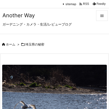

sitemap
Feedly
RSS
Another Way

ガーデニング・カメラ・生活/レビューブログ

メニュ

サイド

ホーム
>

埼玉県の秘密

前へ

次へ

検索