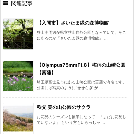

関連記事
【入間市】さいたま緑の森博物館
狭山湖周辺が県立狭山自然公園となっていて、そこ
にあるのが「さいたま緑の森博物館」 ...
【Olympus75mmF1.8】梅雨の山崎公園
【菖蒲】
埼玉県富士見市にある山崎公園は菖蒲で有名です。
公園には写真のように”せせらぎ”が ...
秩父 美の山公園のサクラ
お花見のシーズンも後半になって、「まだお花見し
ていないよ」 という方もいらっしゃ ...