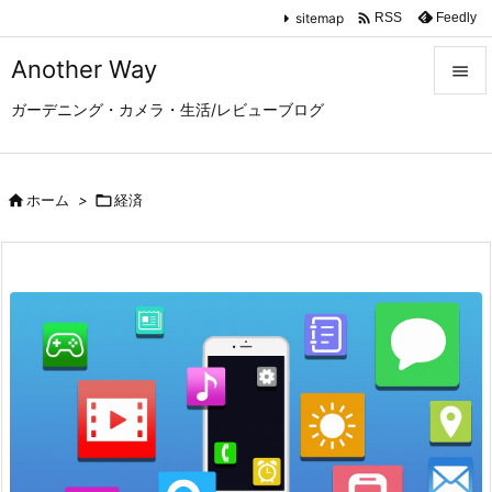

sitemap
Feedly
RSS
Another Way

ガーデニング・カメラ・生活/レビューブログ

メニュ

サイド

ホーム
>

経済

前へ

次へ

検索