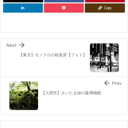
Copy

Next
【東京】モノクロの秋葉原【フォト】

Prev
【入間市】さいたま緑の森博物館