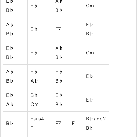
E♭
A♭
E♭
Cm
B♭
B♭
A♭
E♭
E♭
F7
B♭
B♭
E♭
A♭
E♭
Cm
B♭
B♭
A♭
E♭
E♭
E♭
B♭
A♭
B♭
E♭
B♭
E♭
E♭
A♭
Cm
B♭
Fsus4
B♭add2
B♭
F7 F
F
B♭