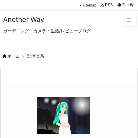

sitemap
Feedly
RSS
Another Way

ガーデニング・カメラ・生活/レビューブログ

メニュ

サイド

ホーム
>

音楽系

前へ

次へ

検索