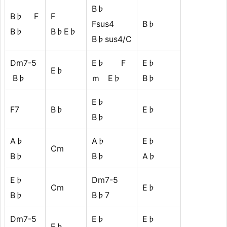
B♭
B♭ F
F
Fsus4
B♭
B♭
B♭E♭
B♭sus4/C
Dm7-5
E♭ F
E♭
E♭
B♭
ｍ E♭
B♭
E♭
F7
B♭
E♭
B♭
A♭
A♭
E♭
Cm
B♭
B♭
A♭
E♭
Dm7-5
Cm
E♭
B♭
B♭7
Dm7-5
E♭
E♭
E♭