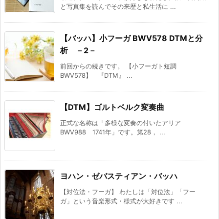
と写真集を読んでその来歴と私生活に ...
【バッハ】小フーガ BWV578 DTMと分
析 －2－
前回からの続きです。 【小フーガト短調
BWV578】 『DTM』 ...
【DTM】ゴルトベルク変奏曲
正式な名称は「多様な変奏の付いたアリア
BWV988 1741年」です。第28， ...
ヨハン・ゼバスティアン・バッハ
【対位法・フーガ】 わたしは「対位法」「フー
ガ」という音楽形式・様式が大好きです ...