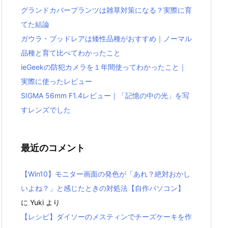
グランドカバープランツは雑草対策になる？実際に育
てた結論
ガウラ・ブッドレアは矮性品種がおすすめ｜ノーマル
品種と育て比べてわかったこと
ieGeekの防犯カメラを１年間使ってわかったこと｜
実際に使ったレビュー
SIGMA 56mm F1.4レビュー｜「記憶の中の光」を写
すレンズでした
最近のコメント
【Win10】モニター画面の発色が「あれ？絶対おかし
いよね？」と感じたときの対処法【自作パソコン】
に
Yuki
より
【レシピ】ダイソーのメスティンでチーズケーキを作