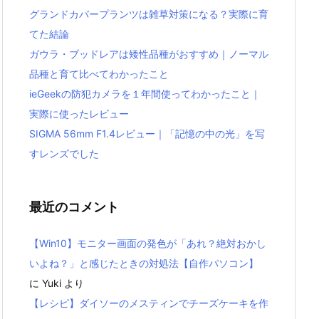
グランドカバープランツは雑草対策になる？実際に育
てた結論
ガウラ・ブッドレアは矮性品種がおすすめ｜ノーマル
品種と育て比べてわかったこと
ieGeekの防犯カメラを１年間使ってわかったこと｜
実際に使ったレビュー
SIGMA 56mm F1.4レビュー｜「記憶の中の光」を写
すレンズでした
最近のコメント
【Win10】モニター画面の発色が「あれ？絶対おかし
いよね？」と感じたときの対処法【自作パソコン】
に
Yuki
より
【レシピ】ダイソーのメスティンでチーズケーキを作