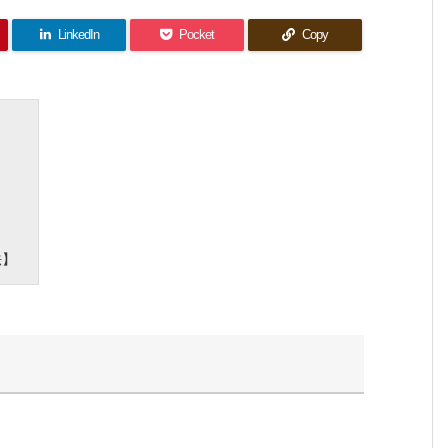
LinkedIn
Pocket
Copy
法】