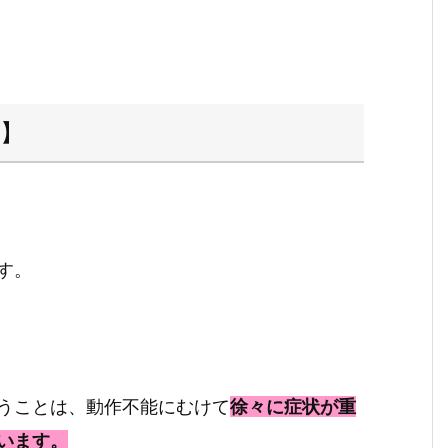
】
す。
うことは、動作不能にむけて
徐々に症状が重
います。