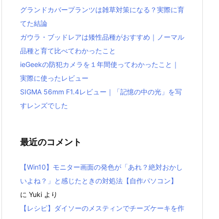
グランドカバープランツは雑草対策になる？実際に育
てた結論
ガウラ・ブッドレアは矮性品種がおすすめ｜ノーマル
品種と育て比べてわかったこと
ieGeekの防犯カメラを１年間使ってわかったこと｜
実際に使ったレビュー
SIGMA 56mm F1.4レビュー｜「記憶の中の光」を写
すレンズでした
最近のコメント
【Win10】モニター画面の発色が「あれ？絶対おかし
いよね？」と感じたときの対処法【自作パソコン】
に
Yuki
より
【レシピ】ダイソーのメスティンでチーズケーキを作