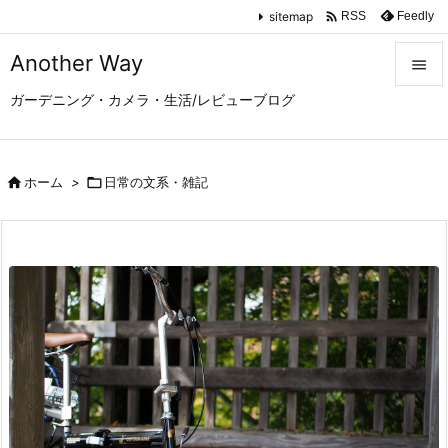

sitemap
Feedly
RSS
Another Way

ガーデニング・カメラ・生活/レビューブログ

メニュ

サイド

ホーム
>

日常の文系・雑記

前へ

次へ

検索