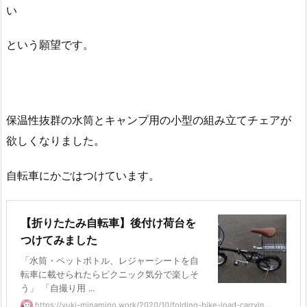
い
という願望です。
保温性抜群の水筒とキャンプ用の小型の組み立てチェアが
欲しくなりました。
自転車にかごはつけています。
【折りたたみ自転車】後付け荷台を
つけてみました
「水筒・ペットボトル、レジャーシートを自
転車に載せられたらピクニック気分で楽しそ
う」 「自撮り用 ...
https://yuki-minamino.work/2020/10/folding-bike-load-carryin...