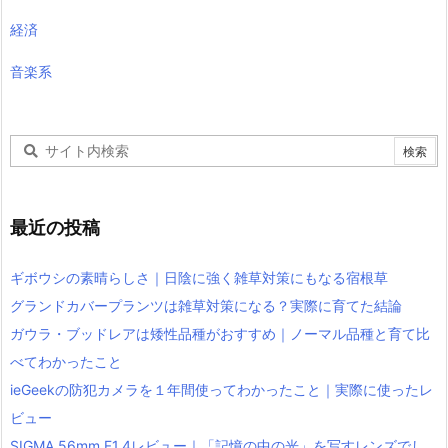
経済
音楽系
最近の投稿
ギボウシの素晴らしさ｜日陰に強く雑草対策にもなる宿根草
グランドカバープランツは雑草対策になる？実際に育てた結論
ガウラ・ブッドレアは矮性品種がおすすめ｜ノーマル品種と育て比
べてわかったこと
ieGeekの防犯カメラを１年間使ってわかったこと｜実際に使ったレ
ビュー
SIGMA 56mm F1.4レビュー｜「記憶の中の光」を写すレンズでし