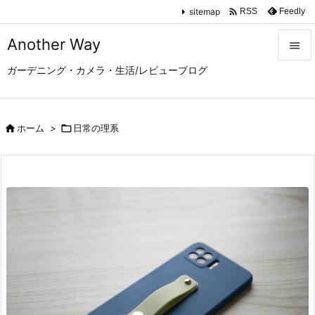

sitemap
Feedly
RSS
Another Way

ガーデニング・カメラ・生活/レビューブログ

メニュ

サイド

ホーム
>

日常の理系

前へ

次へ

検索