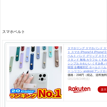
スマホベルト
スマホリング スマホバンド 
ト スマホ iPhone14 iPhone
ベルト バンド グリップ スラ
スタンド 無地 カラフル くす
シンプル かわいい くすみ色 
韓国 全機種対応 ホールドベル
ー シリコン android アンド
価格：298円（税込、送料無料
(2023/6/24時点)
楽天