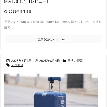
購入しました【レビュー】

2025年11月11日
今更ですがLumixのLeica DG Summilux 9mmを購入しました。自撮り
用で ...
記事を読む
【Lumix ...

2025年6月3日

2025年6月4日

日常の理系

デジカメ