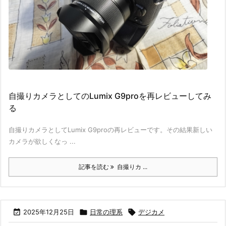
自撮りカメラとしてのLumix G9proを再レビューしてみ
る
自撮りカメラとしてLumix G9proの再レビューです。その結果新しい
カメラが欲しくなっ ...
記事を読む
自撮りカ ...

2025年12月25日

日常の理系

デジカメ