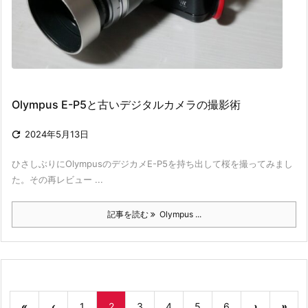
Olympus E-P5と古いデジタルカメラの撮影術

2024年5月13日
ひさしぶりにOlympusのデジカメE-P5を持ち出して桜を撮ってみまし
た。その再レビュー ...
記事を読む
Olympus ...
«
‹
1
2
3
4
5
6
›
»