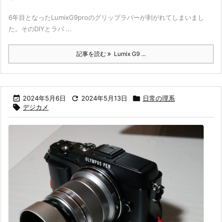
6年目となったLumixG9proのグリップラバーが剥がれてしまいまし
た。そのDIYとラバ ...
記事を読む
Lumix G9 ...

2024年5月6日

2024年5月13日

日常の理系

デジカメ