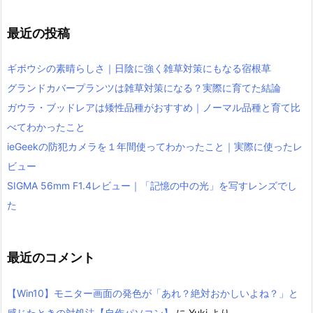
最近の投稿
ギボウシの素晴らしさ｜日陰に強く雑草対策にもなる宿根草
グランドカバープランツは雑草対策になる？実際に育てた結論
ガウラ・ブッドレアは矮性品種がおすすめ｜ノーマル品種と育て比
べてわかったこと
ieGeekの防犯カメラを１年間使ってわかったこと｜実際に使ったレ
ビュー
SIGMA 56mm F1.4レビュー｜「記憶の中の光」を写すレンズでし
た
最近のコメント
【Win10】モニター画面の発色が「あれ？絶対おかしいよね？」と
感じたときの対処法【自作パソコン】
に
Yuki
より