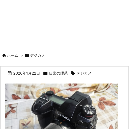

ホーム
>

デジカメ

2026年1月22日

日常の理系

デジカメ