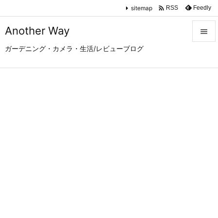

sitemap
Feedly
RSS
Another Way

ガーデニング・カメラ・生活/レビューブログ

メニュ

サイド

前へ

次へ

検索