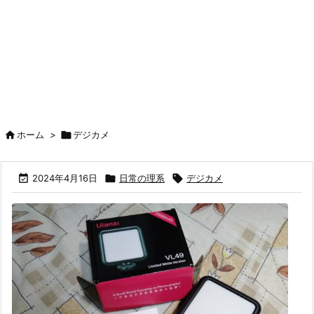

ホーム
>

デジカメ

2024年4月16日

日常の理系

デジカメ