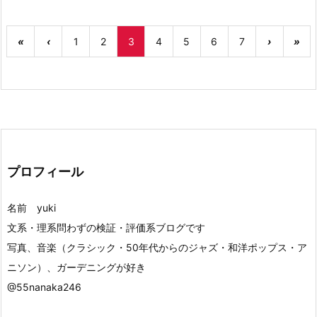
«
‹
1
2
3
4
5
6
7
›
»
プロフィール
名前 yuki
文系・理系問わずの検証・評価系ブログです
写真、音楽（クラシック・50年代からのジャズ・和洋ポップス・ア
ニソン）、ガーデニングが好き
@55nanaka246