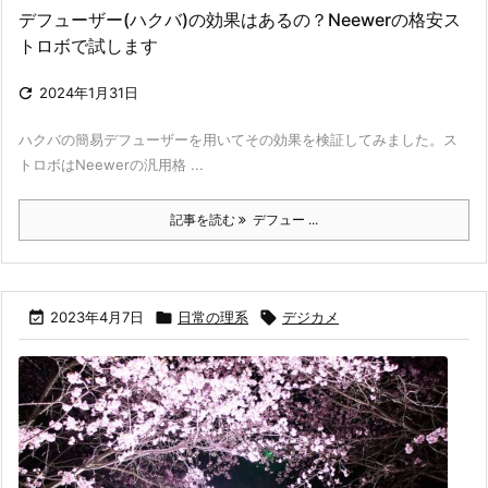
デフューザー(ハクバ)の効果はあるの？Neewerの格安ス
トロボで試します

2024年1月31日
ハクバの簡易デフューザーを用いてその効果を検証してみました。ス
トロボはNeewerの汎用格 ...
記事を読む
デフュー ...

2023年4月7日

日常の理系

デジカメ