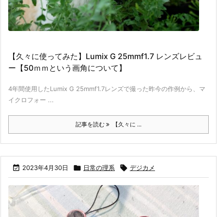
【久々に使ってみた】Lumix G 25mmf1.7 レンズレビュ
ー【50ｍｍという画角について】
4年間使用したLumix G 25mmf1.7レンズで撮った昨今の作例から、マ
イクロフォー ...
記事を読む
【久々に ...

2023年4月30日

日常の理系

デジカメ