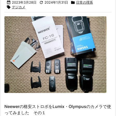

2023年3月28日

2024年1月31日

日常の理系

デジカメ
Neewerの格安ストロボをLumix・Olympusのカメラで使
ってみました その１