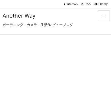

sitemap
Feedly
RSS
Another Way

ガーデニング・カメラ・生活/レビューブログ

メニュ

サイド

前へ

次へ

検索