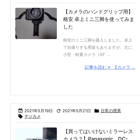
【カメラのハンドグリップ用】
格安 卓上ミニ三脚を使ってみま
した
格安のミニ三脚を購入しました。卓上
で自撮りする用途もありますが、主に
小型・軽量カメラ（GF ...
記事を読む
【カメラ ...

2021年5月19日

2021年5月21日

日常の理系

デジカメ
【買ってはいけないミラーレス
カメラ？】Panasonic DC-