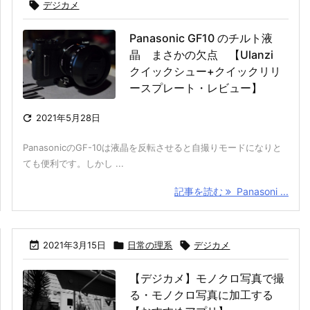

デジカメ
Panasonic GF10 のチルト液
晶 まさかの欠点 【Ulanzi
クイックシュー+クイックリリ
ースプレート・レビュー】

2021年5月28日
PanasonicのGF-10は液晶を反転させると自撮りモードになりと
ても便利です。しかし ...
記事を読む
Panasoni ...

2021年3月15日

日常の理系

デジカメ
【デジカメ】モノクロ写真で撮
る・モノクロ写真に加工する