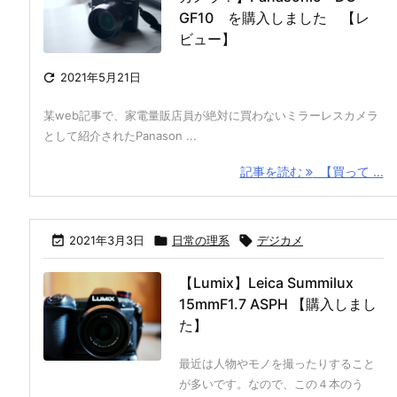
GF10 を購入しました 【レ
ビュー】

2021年5月21日
某web記事で、家電量販店員が絶対に買わないミラーレスカメラ
として紹介されたPanason ...
記事を読む
【買って ...

2021年3月3日

日常の理系

デジカメ
【Lumix】Leica Summilux
15mmF1.7 ASPH 【購入しまし
た】
最近は人物やモノを撮ったりすること
が多いです。なので、この４本のう