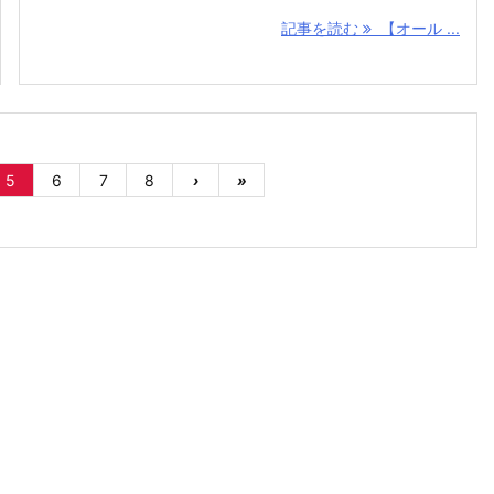
記事を読む
【オール ...
5
6
7
8
›
»