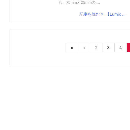
ち、75mmと25mmの ...
記事を読む
【Lumix ...
«
‹
2
3
4