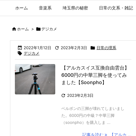
ホーム
音楽系
埼玉県の秘密
日常の文系・雑記

ホーム
>

デジカメ

2022年1月12日

2023年2月3日

日常の理系

デジカメ
【アルカスイス互換自由雲台】
6000円の中華三脚を使ってみ
ました【Soonpho】

2023年2月3日
ベルボンの三脚が壊れてしまいまし
た。6000円の中級？中華三脚
（soonpho）を購入しま ...
記事を読む
【アルカ ...