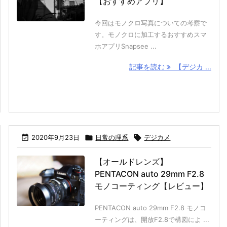
【おすすめアプリ】
今回はモノクロ写真についての考察で
す。モノクロに加工するおすすめスマ
ホアプリSnapsee ...
記事を読む
【デジカ ...

2020年9月23日

日常の理系

デジカメ
【オールドレンズ】
PENTACON auto 29mm F2.8
モノコーティング【レビュー】
PENTACON auto 29mm F2.8 モノコ
ーティングは、開放F2.8で構図によ ...