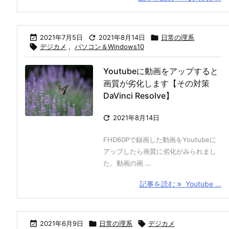

2021年7月5日

2021年8月14日

日常の理系

デジカメ
,
パソコン＆Windows10
Youtubeに動画をアップすると
画質が劣化します【その対策
DaVinci Resolve】

2021年8月14日
FHD60Pで録画した動画をYoutubeに
アップしたら画質に劣化がみられまし
た。動画の画 ...
記事を読む
Youtube ...

2021年6月9日

日常の理系

デジカメ