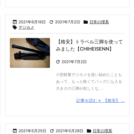

2021年6月16日

2021年7月2日

日常の理系

デジカメ
【格安】トラベル三脚を使って
みました【CHIHEISENN】

2021年7月2日
小型軽量デジカメを使い始めたことも
あって、もっと軽くてバッグにも入る
大きさの三脚が欲しくな ...
記事を読む
【格安】 ...

2021年5月25日

2021年5月28日

日常の理系