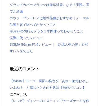
グランドカバープランツは雑草対策になる？実際に育
てた結論
ガウラ・ブッドレアは矮性品種がおすすめ｜ノーマル
品種と育て比べてわかったこと
ieGeekの防犯カメラを１年間使ってわかったこと｜
実際に使ったレビュー
SIGMA 56mm F1.4レビュー｜「記憶の中の光」を写
すレンズでした
最近のコメント
【Win10】モニター画面の発色が「あれ？絶対おかし
いよね？」と感じたときの対処法【自作パソコン】
に
Yuki
より
【レシピ】ダイソーのメスティンでチーズケーキを作