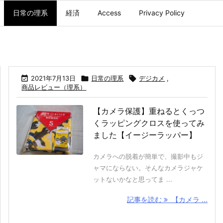
日常の理系
経済
Access
Privacy Policy

2021年7月13日

日常の理系

デジカメ
,
商品レビュー（理系）
【カメラ保護】重ねるとくっつ
くラッピングクロスを使ってみ
ました【イージーラッパー】
カメラへの脱着が簡単で、撮影中もジ
ャマにならない。そんなカメラジャケ
ットないかなと思ってま ...
記事を読む
【カメラ ...