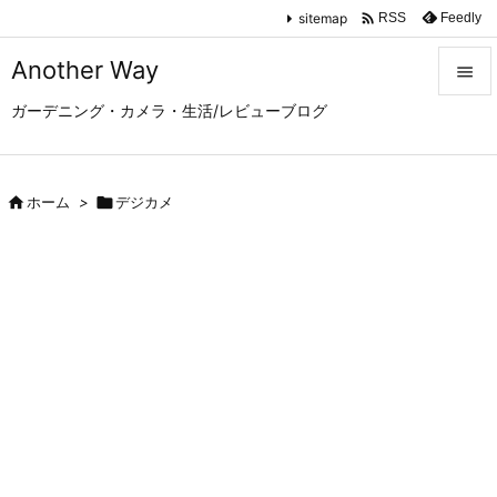

sitemap
Feedly
RSS
Another Way

ガーデニング・カメラ・生活/レビューブログ

メニュ

サイド

ホーム
>

デジカメ

前へ

次へ

検索