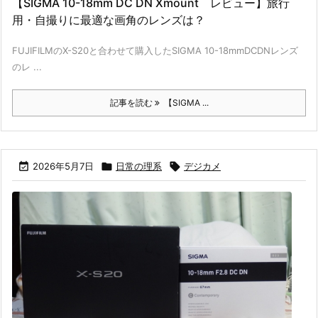
【SIGMA 10-18mm DC DN Xmount レビュー】旅行
用・自撮りに最適な画角のレンズは？
FUJIFILMのX-S20と合わせて購入したSIGMA 10-18mmDCDNレンズ
のレ ...
記事を読む
【SIGMA ...

2026年5月7日

日常の理系

デジカメ