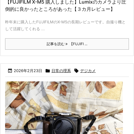
【FUJIFILM X-M5 購入しました】Lumixのカメラより圧
倒的に良かったところがあった【３カ月レビュー】
昨年末に購入したFUJIFILMのX-M5の長期レビューです。自撮り機と
して活躍してくれる ...
記事を読む
【FUJIFI ...

2026年2月23日

日常の理系

デジカメ