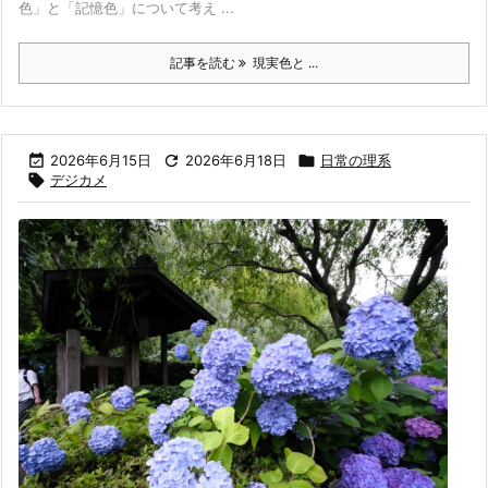
色」と「記憶色」について考え ...
記事を読む
現実色と ...

2026年6月15日

2026年6月18日

日常の理系

デジカメ