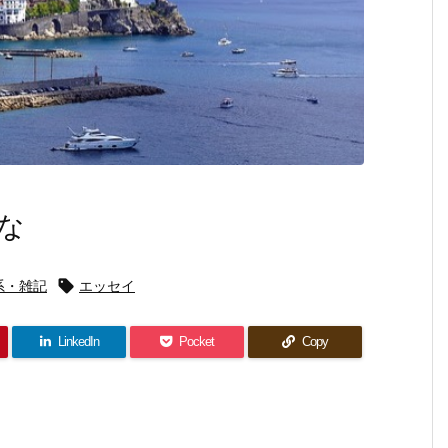
な
系・雑記

エッセイ
LinkedIn
Pocket
Copy