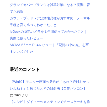
グランドカバープランツは雑草対策になる？実際に育
てた結論
ガウラ・ブッドレアは矮性品種がおすすめ｜ノーマル
品種と育て比べてわかったこと
ieGeekの防犯カメラを１年間使ってわかったこと｜
実際に使ったレビュー
SIGMA 56mm F1.4レビュー｜「記憶の中の光」を写
すレンズでした
最近のコメント
【Win10】モニター画面の発色が「あれ？絶対おかし
いよね？」と感じたときの対処法【自作パソコン】
に
Yuki
より
【レシピ】ダイソーのメスティンでチーズケーキを作